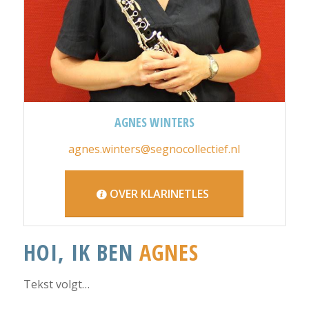
AGNES WINTERS
agnes.winters@segnocollectief.nl
OVER KLARINETLES
HOI, IK BEN
AGNES
Tekst volgt…